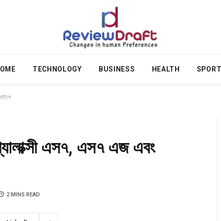
OME
TECHNOLOGY
BUSINESS
HEALTH
SPOR
োবাইলে
যালাক্সী এস৭, এস৭ এজ এবং
2 MINS READ