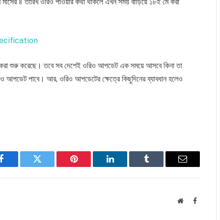
ি মে মাসের ৪ তারিখ ওরিও পাওয়ার কথা থাকলে এখন সময় বাড়িয়ে ১৮ই মে করা
ecification
রি করা শুরু করেছে। তবে সব দেশেই ওরিও আপডেট এক সময়ে আসবে কিনা তা
ওরিও আপডেট পাবে। আর, ওরিও আপডেটের ক্ষেত্রে কিছুদিনের ব্যাবধান হলেও
Facebook
Twitter
Pinterest
LinkedIn
Tumblr
Email
Website
Faceboo