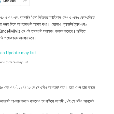
LinkedIn
৪, এ৫ ও এ৭ এবং গ্যালাক্সি ‘এস’ সিরিজের স্মার্টফোন এস৭ ও এস৭ ফোনগুলিতে
শুরুর দিকে আপডেটগুলি আসার কথা। এছাড়াও গ্যালাক্সি ট্যাব এস৩
celMiyiz তে এই তথ্যগুলি স্যামসাং প্রকাশ করেছে। তুর্কিতে
 এই ওয়েবসাইট ব্যবহার করে।
eo Update may list
এ৩, এ৫ এবং এ৭ (২০১৭) ২৫ শে মে ওরিও আপডেট পাবে। তবে এখন তারা বলছে
িও আপডেট পাওয়ার কথাও থাকলেও তা বাড়িয়ে আগামী ১৮ই মে ওরিও আপডেট