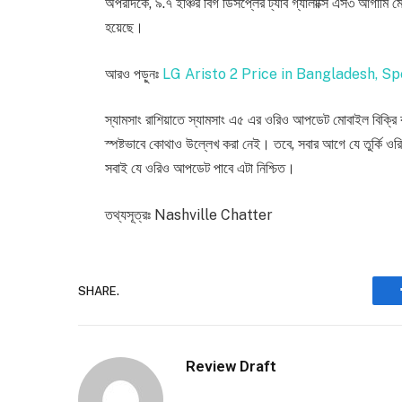
অপরদিকে, ৯.৭ ইঞ্চির বিগ ডিসপ্লের ট্যাব গ্যালাক্সি এস৩ আগাম
হয়েছে।
আরও পড়ুনঃ
LG Aristo 2 Price in Bangladesh, Sp
স্যামসাং রাশিয়াতে স্যামসাং এ৫ এর ওরিও আপডেট মোবাইল বিক্
স্পষ্টভাবে কোথাও উল্লেখ করা নেই। তবে, সবার আগে যে তুর্কি 
সবাই যে ওরিও আপডেট পাবে এটা নিশ্চিত।
তথ্যসূত্রঃ Nashville Chatter
SHARE.
Review Draft